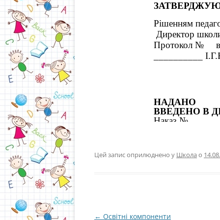
Цей запис оприлюднено у
Школа
о
14.08
Навігація
←
Освітні компоненти