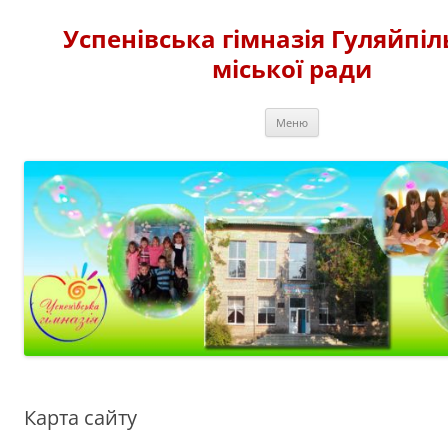
Перейти
до
Успенівська гімназія Гуляйпіл
вмісту
міської ради
Меню
Карта сайту