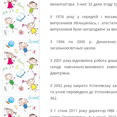
механізатора. З них: 32 дали згоду т
У 1974 році у середній і восьми
випускників збільшилась, і атестат
випускників були нагороджені за ви
З 1994 по 2000 р. Денисенко 
загальноосвітньої школи.
З 2001 року відновлена робота дош
складі навчально-виховного ком
Дмитрівна.
З 2002 року закрито Успенівську заг
та учнів переведено до Успенівського
362.
З 1 січня 2011 року директор НВК
Ігорю Григоровичу. А з січня 201