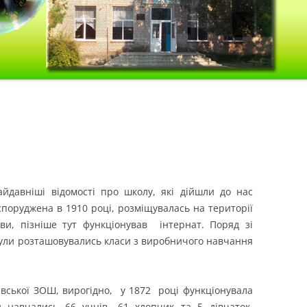
йдавніші відомості про школу, які дійшли до нас
споруджена в 1910 році, розміщувалась на території
кви, пізніше тут функціонував інтернат. Поряд зі
ули розташовувались класи з виробничого навчання
івської ЗОШ, вирогідно, у 1872 році функціонувала
й навчались 66 учнів- 61 хлопчик та 5 дівчаток.