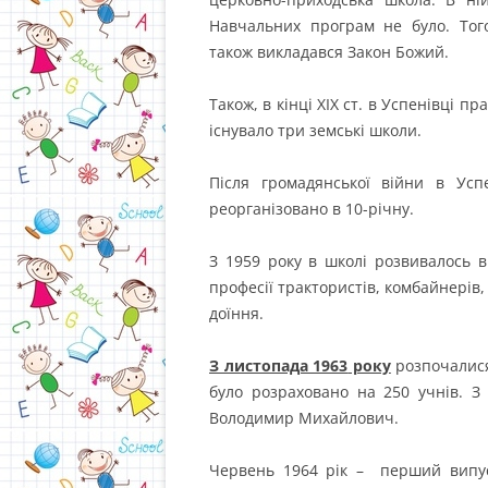
Навчальних програм не було. Того
також викладався Закон Божий.
Також, в кінці ХІХ ст. в Успенівці п
існувало три земські школи.
Після громадянської війни в Ус
реорганізовано в 10-річну.
З 1959 року в школі розвивалось 
професії трактористів, комбайнерів
доїння.
З листопада 1963
року
розпочалися
було розраховано на 250 учнів. 
Володимир Михайлович.
Червень 1964 рік – перший випуск