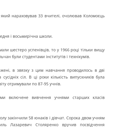
, який нараховував 33 вчителі, очолював Коломоєць
ередня і восьмирічна школи.
али шестеро успенівців, то у 1966 році тільки вищу
льчан були студентами інститутів і технікумів.
ажені, в звязку з цим навчання проводилось в дві
 сусідніх сіл. В ці роки кількість випускників була
іту отримували по 87-95 учнів.
ами включене вивчення учнями старших класів
олу закінчили 58 юнаків і дівчат. Сорока двом учням
силь Лазаревич Столяренко вручив посвідчення