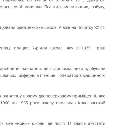
часні учні вивчали Псалтир, молитовник, азбуку,
рацювали одна земська школа. А вже на початку ХХ ст.
пенівці працює 7-річна школа, яку в 1939 рoці
виробниче навчання, де старшокласники здобували
, швачок, шоферів, а пізніше – операторів машинного
 заняття у новому двоповерховому приміщенні, яке
З 1960 по 1965 роки школу очолював Колосовський
 вже «нової» школи, де після 11 класів атестати