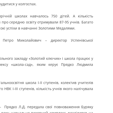
рудитися у колгоспах.
річній школах навчалось 750 дітей. А кількість
и про середню освіту отримували 87-95 учнів. Багато
сокі успіхи в навчанні Золотими Медалями.
Петро Миколайович – директор Успенівської
кільного закладу «Золотий ключик» і школа працює у
плексу «школа-сад», яким керує Прядко Людмила
альноосвітня школа І-ІІ ступенів, колектив учителів
 НВК І-ІІІ ступенів, кількість учнів якого налічувала
 – Прядко Л.Д. передала свої повноваження Буряку
3 року навчально-виховний комплекс розділився на