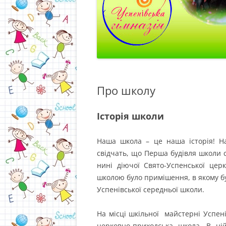
Про школу
Історія школи
Наша школа – це наша історія! На
свідчать, що Перша будівля школи 
нині діючої Свято-Успенської цер
школою було примішення, в якому б
Успенівської середньої школи.
На місці шкільної майстерні Успен
церковно-приходська школа. В ні