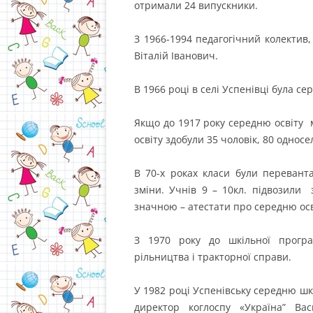
отримали 24 випускники.
З 1966-1994 педагогічний колектив
Віталій Іванович.
В 1966 році в селі Успенівці була с
Якщо до 1917 року середню освіту м
освіту здобули 35 чоловік, 80 односе
В 70-х роках класи були перевант
зміни. Учнів 9 – 10кл. підвозили з
значною – атестати про середню осв
З 1970 року до шкільної прогр
рільництва і тракторної справи.
У 1982 році Успенівську середню шк
директор коглоспу «Україна” Ва