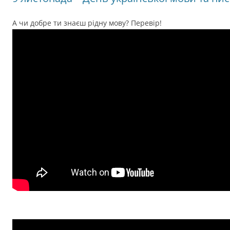
А чи добре ти знаєш рідну мову? Перевір!