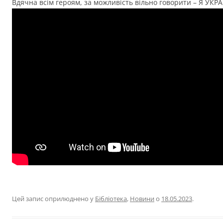
Вдячна всім героям, за можливість вільно говорити – Я УКРАЇ
Цей запис оприлюднено у
Бібліотека
,
Новини
о
18.05.2023
.