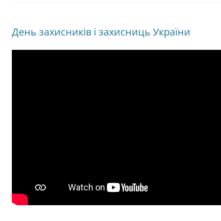
День захисників і захисниць України