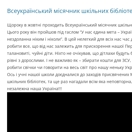
Всеукраїнський місячник шкільних бібліот
Щороку в жовтні проходить Всеукраїнський місячник шкільни
Цього року він пройшов під гаслом “У нас єдина мета – Украї
нездоланна ніким і ніколи”. В цей нелегкий для всіх нас час
робити все, що від нас залежить для прискорення нашої Пер
талановиті, чуйні діти. Ніхто не очікував, що дітлахи будуть
рівні з дорослими. І не важливо як – збирати кошти для ЗСУ, 
робити свічки чи говорити на весь світ про нашу неньку Укр
Ось і учні нашої школи доєдналися до заходів присвячених
шкільних бібліотек, та ще раз нагадали всім яка неповторна
незалежна наша Україна!!!