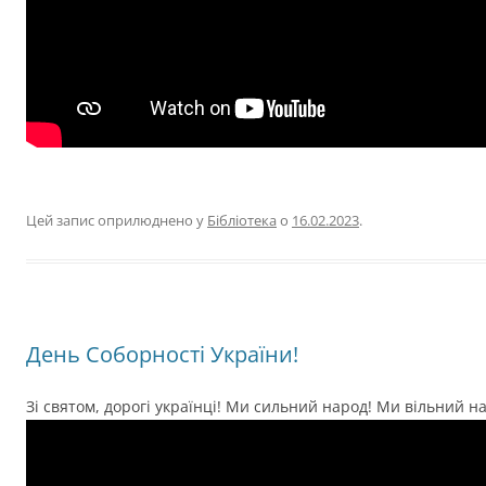
Цей запис оприлюднено у
Бібліотека
о
16.02.2023
.
День Соборності України!
Зі святом, дорогі українці! Ми сильний народ! Ми вільний н