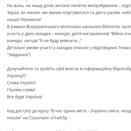
На жаль, на нашу долю випало нелегке випробування – підс
Зараз, як ніколи, ми маємо згуртуватися та діяти разом, н
нашої Перемоги!
В рамках Всеукраїнського місячника шкільних бібліотек про
участь у двох заходах – конкурс дитячих малюнків “Війна очи
конкурс читців “Я не буду мовчати…”
Детальні умови участі у заходах описані у відповідних Темах.
“Завдання”)
Долучайтеся та зробіть свій внесок в інформаційну боротьб
Україну!!!
Слава Україні!
Героям слава!
Все буде Україна!
Код доступу до курсу “В нас єдина мета – Україна свята, нез
ніколи” на Classroom x7rwh5p