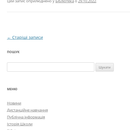
Цей запис оприлюднено у
Бібліотека
о
29.10.2022
.
Навігація
←
Старіші записи
по
ПОШУК
запису
Пошук:
МЕНЮ
Новини
Дистанційне навчання
Публічна інформація
Історія Школи