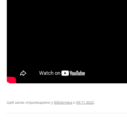
Цей запис оприлюднено у
Бібліотека
о
09.11.2022
.