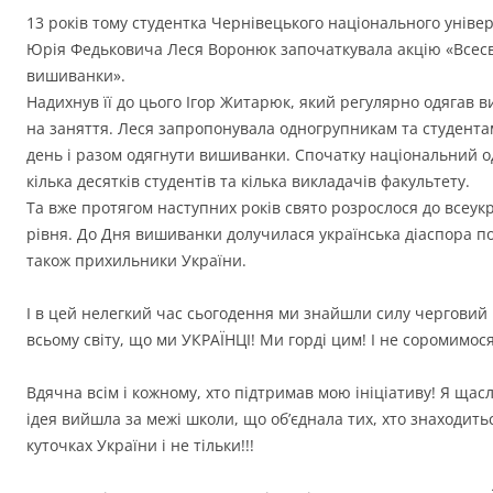
13 років тому студентка Чернівецького національного універ
Юрія Федьковича Леся Воронюк започаткувала акцію «Всесв
вишиванки».
Надихнув її до цього Ігор Житарюк, який регулярно одягав 
на заняття. Леся запропонувала одногрупникам та студента
день і разом одягнути вишиванки. Спочатку національний о
кілька десятків студентів та кілька викладачів факультету.
Та вже протягом наступних років свято розрослося до всеук
рівня. До Дня вишиванки долучилася українська діаспора по 
також прихильники України.
І в цей нелегкий час сьогодення ми знайшли силу черговий
всьому світу, що ми УКРАЇНЦІ! Ми горді цим! І не соромимося
Вдячна всім і кожному, хто підтримав мою ініціативу! Я щас
ідея вийшла за межі школи, що об’єднала тих, хто знаходить
куточках України і не тільки!!!