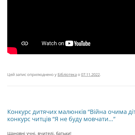
Цей запис оприлюднено у
Бібліотека
о
07.11.2022
.
Конкурс дитячих малюнків “Війна очима діт
конкурс читців “Я не буду мовчати…”
Шановні учні, вчителі, батьки!