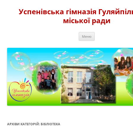
Перейти
до
Успенівська гімназія Гуляйпіл
вмісту
міської ради
Меню
АРХІВИ КАТЕГОРІЙ:
БІБЛІОТЕКА