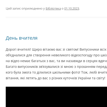
Цей запис оприлюднено у
Бібліотека
о
01.10.2023
.
День вчителя
Дорогі вчителі! Щиро вітаємо вас зі святом! Випускники всіх
об’єдналися для створення невеликого відеоспогаду про шкіл
на відео немає багатьох з вас, та ви назавжди в серцях вдяч
Багато випускників зв’язувалися зі мною з проханням переда
кого була змога то ділилися шкільними фото! Тож, любі вчит
вітання, які летять до вас з різних куточків України та світу!