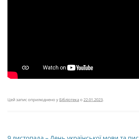
Цей запис оприлюднено у
Бібліотека
о
22.01.2023
.
9 листопада – День української мови та пис