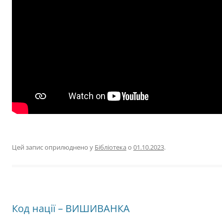
Цей запис оприлюднено у
Бібліотека
о
01.10.2023
.
Код нації – ВИШИВАНКА