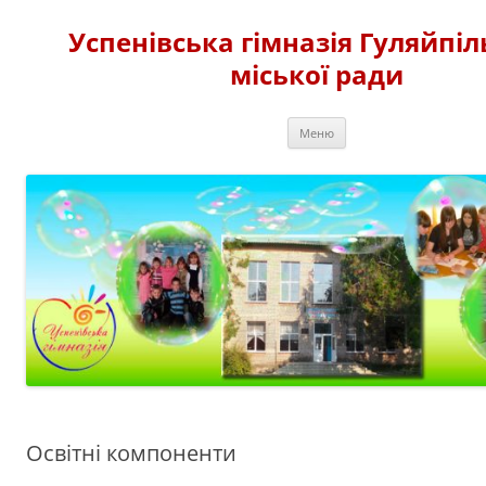
Перейти
до
Успенівська гімназія Гуляйпіл
вмісту
міської ради
Меню
Освітні компоненти