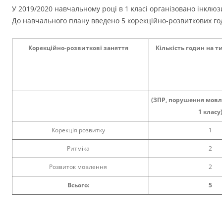
У 2019/2020 навчальному році в 1 класі організовано інклю
До навчального плану введено 5 корекційно-розвиткових го
Корекційно-розвиткові заняття
Кількість годин на т
(ЗПР, порушення мовл
1 класу
Корекція розвитку
1
Ритміка
2
Розвиток мовлення
2
Всього:
5