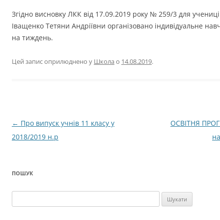
Згідно висновку ЛКК від 17.09.2019 року № 259/3 для учениці
Іващенко Тетяни Андріївни організовано індивідуальне нав
на тиждень.
Цей запис оприлюднено у
Школа
о
14.08.2019
.
Навігація
←
Про випуск учнів 11 класу у
ОСВІТНЯ ПРОГ
по
2018/2019 н.р
н
запису
ПОШУК
Пошук: