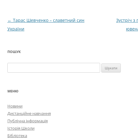
Навігація
←
Тарас Шевченко – славетний син
Зустріч з
по
України
ювена
запису
ПОШУК
Пошук:
МЕНЮ
Новини
Дистанційне навчання
Публічна інформація
Історія Школи
Бібліотека