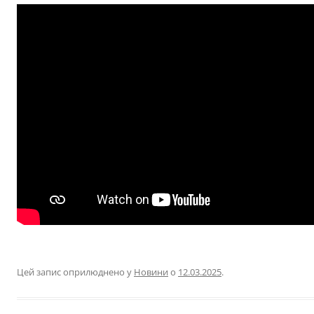
Цей запис оприлюднено у
Новини
о
12.03.2025
.