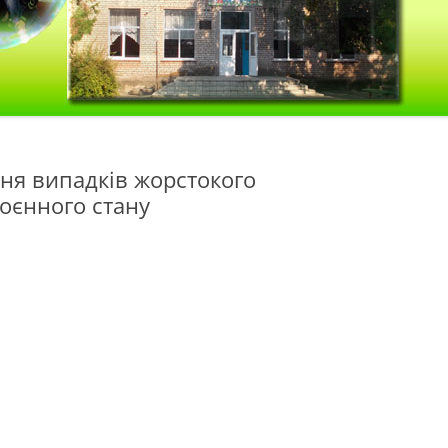
ня випадків жорстокого
оєнного стану