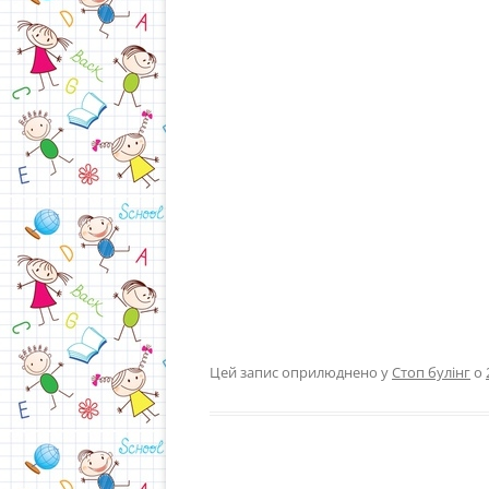
Цей запис оприлюднено у
Стоп булінг
о