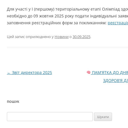
Для участі у І (першому) територіальному етапі Олімпіад зд
необхідно до 09 жовтня 2025 року подати індивідуальні зая
заповнення реєстраційних форм за покликанням:
реєстраці
Цей запис оприлюднено у
Новини
о
30.09.2025
.
Навігація
←
Звіт директора 2025
ПАМ’ЯТКА ДО ДН
по
ЗДОРОВ’Я Д
запису
ПОШУК
Пошук: