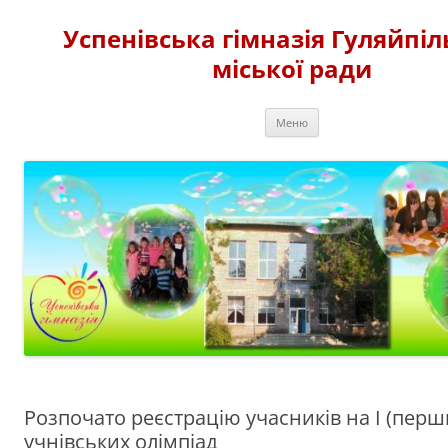
Перейти
до
Успенівська гімназія Гуляйпіл
вмісту
міської ради
Меню
Розпочато реєстрацію учасників на І (перш
учнівських олімпіад